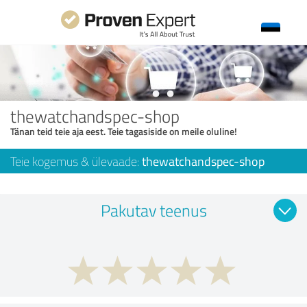
thewatchandspec-shop
Tänan teid teie aja eest. Teie tagasiside on meile oluline!
Teie kogemus & ülevaade:
thewatchandspec-shop
Pakutav teenus