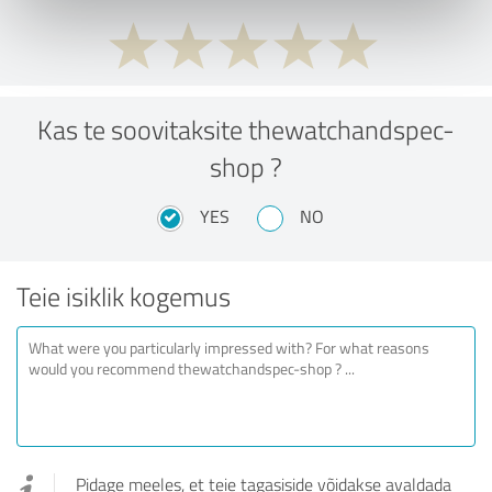
Kas te soovitaksite thewatchandspec-
shop ?
YES
NO
Teie isiklik kogemus
Pidage meeles, et teie tagasiside võidakse avaldada