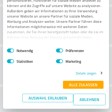
personalisieren, Funktionen für soziale Medien anbieten zu
können und die Zugriffe auf unsere Website zu analysieren.
Veebileht
Außerdem geben wir Informationen zu Ihrer Verwendung
unserer Website an unsere Partner für soziale Medien,
Werbung und Analysen weiter. Unsere Partner führen diese
Informationen möglicherweise mit weiteren Daten
zusammen, die Sie ihnen bereitgestellt haben oder die sie im
Rahmen Ihrer Nutzung der Dienste gesammelt haben.
Einwilligungsauswahl
Impressum
|
Datenschutzbestimmungen
Notwendig
Präferenzen
Klienditeenindus
Statistiken
Marketing
Details zeigen
ALLE ZULASSEN
What do you think of the price to
AUSWAHL ERLAUBEN
ABLEHNEN
performance ratio?