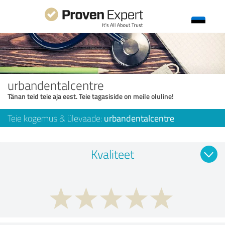
urbandentalcentre
Tänan teid teie aja eest. Teie tagasiside on meile oluline!
Teie kogemus & ülevaade:
urbandentalcentre
Kvaliteet