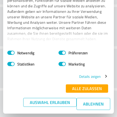
personalisieren, Funktionen für soziale Medien anbieten zu
können und die Zugriffe auf unsere Website zu analysieren.
Praktika
Außerdem geben wir Informationen zu Ihrer Verwendung
unserer Website an unsere Partner für soziale Medien,
Werbung und Analysen weiter. Unsere Partner führen diese
Informationen möglicherweise mit weiteren Daten
zusammen, die Sie ihnen bereitgestellt haben oder die sie im
Rahmen Ihrer Nutzung der Dienste gesammelt haben.
Einwilligungsauswahl
Impressum
|
Datenschutzbestimmungen
Notwendig
Präferenzen
Teenus
Statistiken
Marketing
Details zeigen
ALLE ZULASSEN
What do you think of the cost to benefit
AUSWAHL ERLAUBEN
ABLEHNEN
ratio?