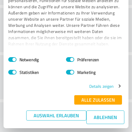
personalisieren, Funktionen für soziale Medien anbieten zu
können und die Zugriffe auf unsere Website zu analysieren.
Konsultatsioon
Außerdem geben wir Informationen zu Ihrer Verwendung
unserer Website an unsere Partner für soziale Medien,
Werbung und Analysen weiter. Unsere Partner führen diese
Informationen möglicherweise mit weiteren Daten
zusammen, die Sie ihnen bereitgestellt haben oder die sie im
Rahmen Ihrer Nutzung der Dienste gesammelt haben.
Einwilligungsauswahl
Impressum
|
Datenschutzbestimmungen
Notwendig
Präferenzen
Klienditeenindus
Statistiken
Marketing
Details zeigen
ALLE ZULASSEN
What do you think of the price to
AUSWAHL ERLAUBEN
ABLEHNEN
performance ratio?