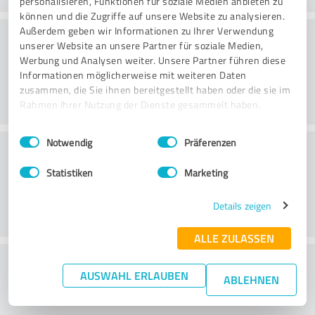
personalisieren, Funktionen für soziale Medien anbieten zu
können und die Zugriffe auf unsere Website zu analysieren.
Konsultatsioon
Außerdem geben wir Informationen zu Ihrer Verwendung
unserer Website an unsere Partner für soziale Medien,
Werbung und Analysen weiter. Unsere Partner führen diese
Informationen möglicherweise mit weiteren Daten
zusammen, die Sie ihnen bereitgestellt haben oder die sie im
Rahmen Ihrer Nutzung der Dienste gesammelt haben.
Einwilligungsauswahl
Impressum
|
Datenschutzbestimmungen
Notwendig
Präferenzen
Klienditeenindus
Statistiken
Marketing
Details zeigen
ALLE ZULASSEN
What do you think of the price to
AUSWAHL ERLAUBEN
ABLEHNEN
performance ratio?