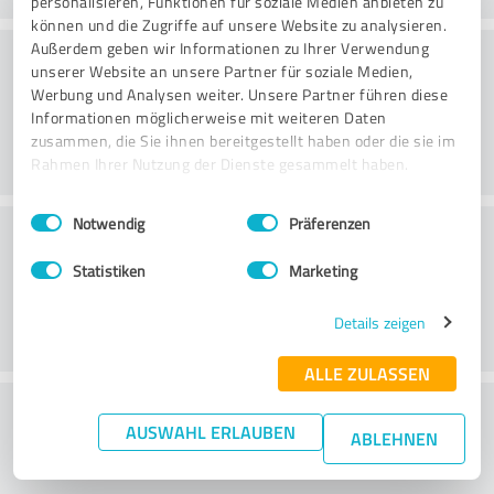
personalisieren, Funktionen für soziale Medien anbieten zu
können und die Zugriffe auf unsere Website zu analysieren.
Konsultatsioon
Außerdem geben wir Informationen zu Ihrer Verwendung
unserer Website an unsere Partner für soziale Medien,
Werbung und Analysen weiter. Unsere Partner führen diese
Informationen möglicherweise mit weiteren Daten
zusammen, die Sie ihnen bereitgestellt haben oder die sie im
Rahmen Ihrer Nutzung der Dienste gesammelt haben.
Einwilligungsauswahl
Impressum
|
Datenschutzbestimmungen
Notwendig
Präferenzen
Klienditeenindus
Statistiken
Marketing
Details zeigen
ALLE ZULASSEN
What do you think of the price to
AUSWAHL ERLAUBEN
ABLEHNEN
performance ratio?