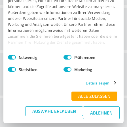
personalisieren, Funktionen für soziale Medien anbieten zu
können und die Zugriffe auf unsere Website zu analysieren.
Konsultatsioon
Außerdem geben wir Informationen zu Ihrer Verwendung
unserer Website an unsere Partner für soziale Medien,
Werbung und Analysen weiter. Unsere Partner führen diese
Informationen möglicherweise mit weiteren Daten
zusammen, die Sie ihnen bereitgestellt haben oder die sie im
Rahmen Ihrer Nutzung der Dienste gesammelt haben.
Einwilligungsauswahl
Impressum
|
Datenschutzbestimmungen
Notwendig
Präferenzen
Klienditeenindus
Statistiken
Marketing
Details zeigen
ALLE ZULASSEN
What do you think of the price to
AUSWAHL ERLAUBEN
ABLEHNEN
performance ratio?