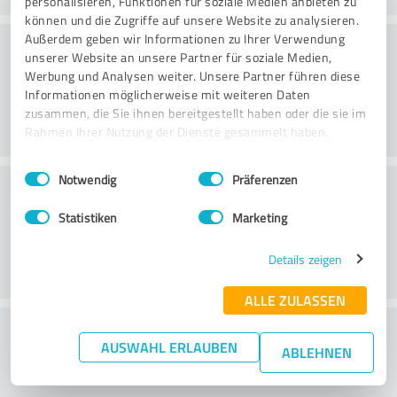
personalisieren, Funktionen für soziale Medien anbieten zu
können und die Zugriffe auf unsere Website zu analysieren.
Konsultatsioon
Außerdem geben wir Informationen zu Ihrer Verwendung
unserer Website an unsere Partner für soziale Medien,
Werbung und Analysen weiter. Unsere Partner führen diese
Informationen möglicherweise mit weiteren Daten
zusammen, die Sie ihnen bereitgestellt haben oder die sie im
Rahmen Ihrer Nutzung der Dienste gesammelt haben.
Einwilligungsauswahl
Impressum
|
Datenschutzbestimmungen
Notwendig
Präferenzen
Klienditeenindus
Statistiken
Marketing
Details zeigen
ALLE ZULASSEN
What do you think of the price to
AUSWAHL ERLAUBEN
ABLEHNEN
performance ratio?