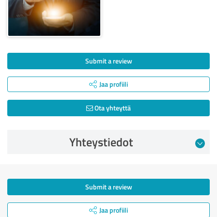
Submit a review
Jaa profiili
Ota yhteyttä
Yhteystiedot
Submit a review
Jaa profiili