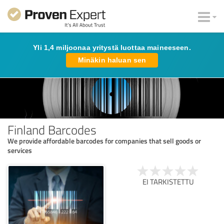
Yli 1,4 miljoonaa yritystä luottaa maineeseen.
Minäkin haluan sen
Finland Barcodes
We provide affordable barcodes for companies that sell goods or
services
EI TARKISTETTU