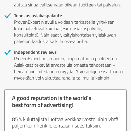
auttaa sinua valitsemaan oikean tuotteen tai palvelun.
Tehokas asiakaspalaute
ProvenExpertin avulla voidaan tarkastella yrityksen
koko palveluvalikoimaa (esim. asiakaspalvelu,
konsultointi). Näin saat yksityiskohtaisen yleiskuvan
palvelun laadusta kaikilla osa-alueilla.
Independent reviews
ProvenExpert on ilmainen, riippumaton ja puolueeton.
Asiakkaat tekevät arvosteluja omasta tahdostaan -
heidän mielipiteitään ei myydä. Arvostelujen sisältöön ei
myöskään voi vaikuttaa rahalla tai muilla keinoin.
A good reputation is the world's
best form of advertising!
85 % kuluttajista luottaa verkkoarvosteluihin yhtä
paljon kuin henkilökohtaisiin suosituksiin.