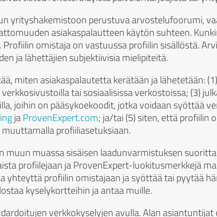
tuun yrityshakemistoon perustuva arvostelufoorumi, 
pumattomuuden asiakaspalautteen käytön suhteen. Kunkin
Profiilin omistaja on vastuussa profiilin sisällöstä. Arvi
den ja lähettäjien subjektiivisia mielipiteitä.
ättää, miten asiakaspalautetta kerätään ja lähetetään: (
ä verkkosivustoilla tai sosiaalisissa verkostoissa; (3) j
tsuilla, joihin on pääsykoekoodit, jotka voidaan syöttää v
ing
ja
ProvenExpert.com
; ja/tai (5) siten, että profiilin o
a muuttamalla profiiliasetuksiaan.
n muun muassa sisäisen laadunvarmistuksen suorittam
kaista profiilejaan ja ProvenExpert-luokitusmerkkejä mai
a yhteyttä profiilin omistajaan ja syöttää tai pyytää 
staa kyselykortteihin ja antaa muille.
ardoitujen verkkokyselyjen avulla. Alan asiantuntijat