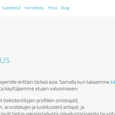
Suosittelut
Hinnoittelu
Yritys
Blogi
us
ertille erittäin tärkeä asia. Samalla kun takaamme
k
ta käyttäjiemme etujen valvomiseen:
t (rekisteröityjen profiilien omistajat);
, arvostelujen ja luokitusten) antajat; ja
tsivät tietoa rekisteröidyistä palveluntarjoajista tai yrit