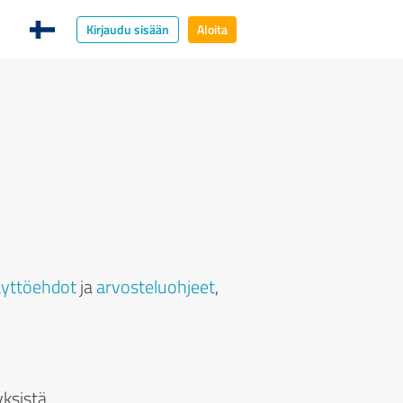
Kirjaudu sisään
Aloita
äyttöehdot
ja
arvosteluohjeet
,
yksistä.