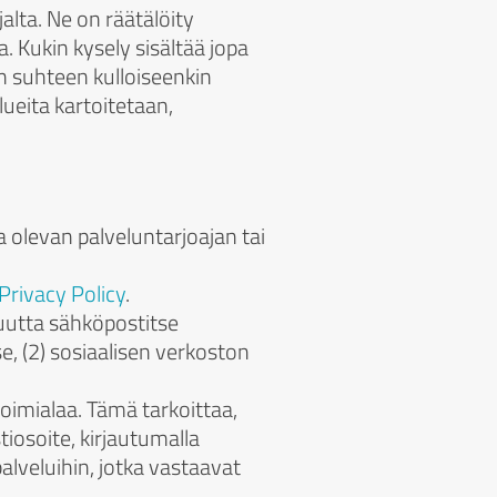
alta. Ne on räätälöity
a. Kukin kysely sisältää jopa
en suhteen kulloiseenkin
ueita kartoitetaan,
 olevan palveluntarjoajan tai
Privacy Policy
.
isuutta sähköpostitse
se, (2) sosiaalisen verkoston
toimialaa. Tämä tarkoittaa,
iosoite, kirjautumalla
palveluihin, jotka vastaavat