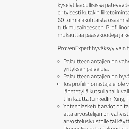
kyselyt laadullisissa pätevyyd
erityisesti kutakin liiketoimin
60 toimialakohtaista osaamiskr
tutkimusaiheeseen. Profiilinom
mukauttaa pääsykoodeja ja kes
ProvenExpert hyväksyy vain t
Palautteen antajien on vahv
yrityksen palveluja.
Palautteen antajien on hyv
Jos profiilin omistaja ei ol
lähetetyllä kutsulla tai luva
tilin kautta (LinkedIn, Xing,
Yhteenlasketut arviot on tar
että arvostelijan on vahvis
arvostelusivustolle tai käytt
ProvenExpertissä ilmoitett