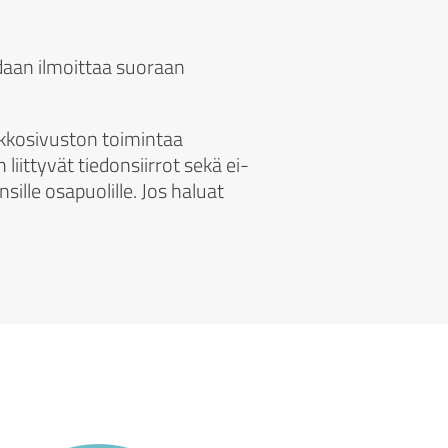
idaan ilmoittaa suoraan
rkkosivuston toimintaa
ittyvät tiedonsiirrot sekä ei-
sille osapuolille. Jos haluat