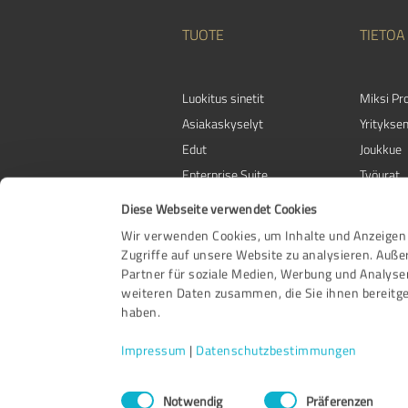
TUOTE
TIETOA
Luokitus sinetit
Miksi Pr
Asiakaskyselyt
Yrityks
Edut
Joukkue
Enterprise Suite
Työurat
Kumppanuusohjelma
Suosittel
Diese Webseite verwendet Cookies
Palkinnot
Ota yhte
Wir verwenden Cookies, um Inhalte und Anzeigen 
Zugriffe auf unsere Website zu analysieren. Auß
Partner für soziale Medien, Werbung und Analyse
weiteren Daten zusammen, die Sie ihnen bereitge
haben.
Impressum
|
Datenschutzbestimmungen
Einwilligungsauswahl
Notwendig
Präferenzen