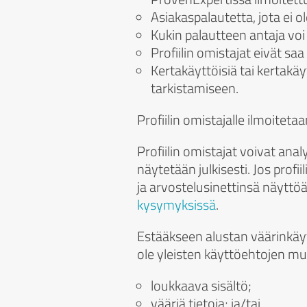
Asiakaspalautetta, jota ei ole
Kukin palautteen antaja voi 
Profiilin omistajat eivät saa
Kertakäyttöisiä tai kertakä
tarkistamiseen.
Profiilin omistajalle ilmoitet
Profiilin omistajat voivat ana
näytetään julkisesti. Jos profi
ja arvostelusinettinsä näyttö
kysymyksissä
.
Estääkseen alustan väärinkäytö
ole yleisten käyttöehtojen muk
loukkaava sisältö;
vääriä tietoja; ja/tai