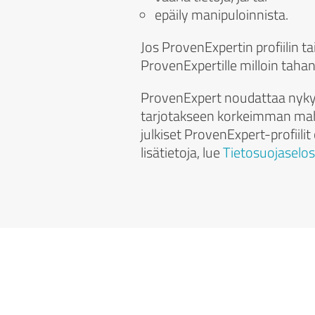
epäily manipuloinnista.
Jos ProvenExpertin profiilin t
ProvenExpertille milloin tahan
ProvenExpert noudattaa nykya
tarjotakseen korkeimman mahdo
julkiset ProvenExpert-profiilit
lisätietoja, lue
Tietosuojasel