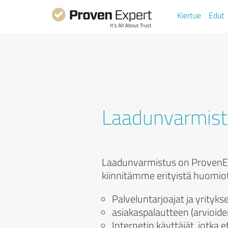
Kiertue
Edut
Laadunvarmist
Laadunvarmistus on ProvenExp
kiinnitämme erityistä huomio
Palveluntarjoajat ja yritykse
asiakaspalautteen (arvioiden
Internetin käyttäjät, jotka e