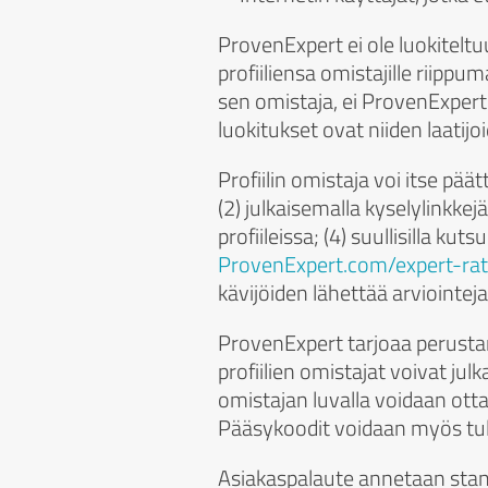
ProvenExpert ei ole luokitel
profiiliensa omistajille riip
sen omistaja, ei ProvenExpert. 
luokitukset ovat niiden laatijoi
Profiilin omistaja voi itse pä
(2) julkaisemalla kyselylinkkej
profiileissa; (4) suullisilla ku
ProvenExpert.com/expert-rat
kävijöiden lähettää arviointej
ProvenExpert tarjoaa perusta
profiilien omistajat voivat jul
omistajan luvalla voidaan otta
Pääsykoodit voidaan myös tulo
Asiakaspalaute annetaan stand