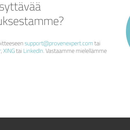
ysyttävää
tuksestamme?
oitteeseen
support@provenexpert.com
tai
r
,
XING
tai
LinkedIn
. Vastaamme mielellämme