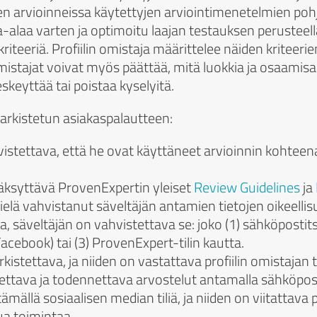
en arvioinneissa käytettyjen arviointimenetelmien pohj
ta-alaa varten ja optimoitu laajan testauksen perusteell
iteeriä. Profiilin omistaja määrittelee näiden kriteeri
istajat voivat myös päättää, mitä luokkia ja osaamisal
keyttää tai poistaa kyselyitä.
arkistetun asiakaspalautteen:
istettava, että he ovat käyttäneet arvioinnin kohteena
äksyttävä ProvenExpertin yleiset
Review Guidelines
ja
e vielä vahvistanut säveltäjän antamien tietojen oikeell
lla, säveltäjän on vahvistettava se: joko (1) sähköpostit
 Facebook) tai (3) ProvenExpert-tilin kautta.
kistettava, ja niiden on vastattava profiilin omistajan 
tettava ja todennettava arvostelut antamalla sähköpost
ämällä sosiaalisen median tiliä, ja niiden on viitattava 
ua toimintaa.