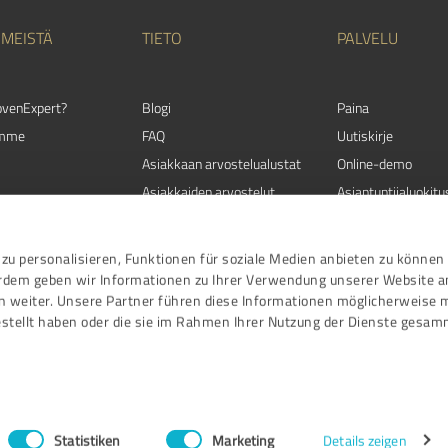
 MEISTÄ
TIETO
PALVELU
ovenExpert?
Blogi
Paina
emme
FAQ
Uutiskirje
Asiakkaan arvostelualustat
Online-demo
Asiakkaiden arvostelut
Asiantuntijaluokitu
ut
Asiakastyytyväisyys
Asiantuntijahakem
yttä
Arvosteluohjeet
zu personalisieren, Funktionen für soziale Medien anbieten zu können 
Tapahtumat
erdem geben wir Informationen zu Ihrer Verwendung unserer Website a
n weiter. Unsere Partner führen diese Informationen möglicherweise 
stellt haben oder die sie im Rahmen Ihrer Nutzung der Dienste gesam
Ehdot ja edellytykset
|
Tietosuojakä
ProvenExpert.c
Statistiken
Marketing
Details zeigen