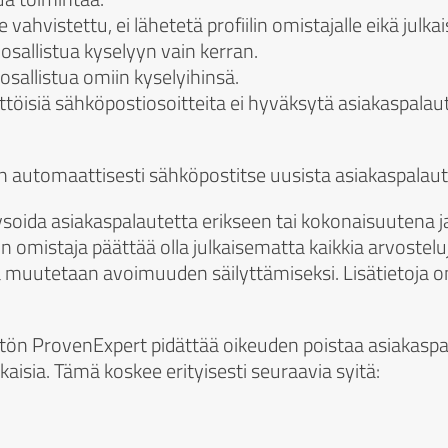
 vahvistettu, ei lähetetä profiilin omistajalle eikä julkai
osallistua kyselyyn vain kerran.
 osallistua omiin kyselyihinsä.
yttöisiä sähköpostiosoitteita ei hyväksytä asiakaspalau
aan automaattisesti sähköpostitse uusista asiakaspalaut
lysoida asiakaspalautetta erikseen tai kokonaisuutena j
ilin omistaja päättää olla julkaisematta kaikkia arvostelu
ä muutetaan avoimuuden säilyttämiseksi. Lisätietoja o
n ProvenExpert pidättää oikeuden poistaa asiakaspalaut
aisia. Tämä koskee erityisesti seuraavia syitä: