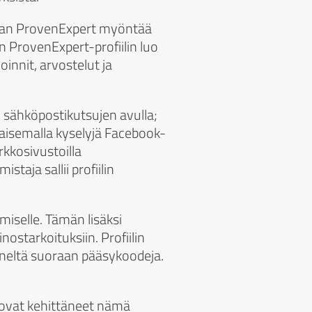
vaan ProvenExpert myöntää
 ProvenExpert-profiilin luo
oinnit, arvostelut ja
1) sähköpostikutsujen avulla;
ulkaisemalla kyselyjä Facebook-
erkkosivustoilla
mistaja sallii profiilin
iselle. Tämän lisäksi
nostarkoituksiin. Profiilin
häneltä suoraan pääsykoodeja.
 ovat kehittäneet nämä