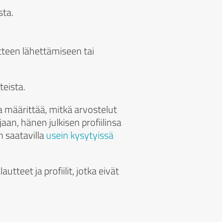
sta.
tteen lähettämiseen tai
teista.
a määrittää, mitkä arvostelut
jaan, hänen julkisen profiilinsa
n saatavilla
usein kysytyissä
teet ja profiilit, jotka eivät