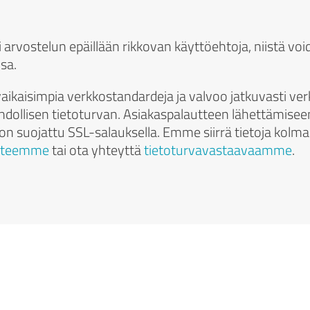
ai arvostelun epäillään rikkovan käyttöehtoja, niistä vo
sa.
ikaisimpia verkkostandardeja ja valvoo jatkuvasti ve
llisen tietoturvan. Asiakaspalautteen lähettämiseen li
 on suojattu SSL-salauksella. Emme siirrä tietoja kolman
osteemme
tai ota yhteyttä
tietoturvavastaavaamme
.