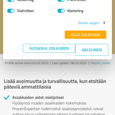
Statistiken
Marketing
Takaisinsoittopyyntö
* pakolliset kentät
Details zeigen
Send message
ALLE ZULASSEN
Hyväksyn
tietosuojakäytännön
.
AUSWAHL ERLAUBEN
ABLEHNEN
Profile active since 03.03.2023 |
Last update: 08.03.2023
|
Report profile
Lisää avoimuutta ja turvallisuutta, kun etsitään
päteviä ammattilaisia
Asiakkaiden aidot mielipiteet
Hyödynnä muiden asiakkaiden kokemuksia:
ProvenExpertsin todennetut asiakasarvostelut voivat
auttaa sinua valitsemaan oikean tuotteen tai palvelun.