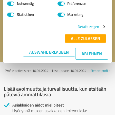
Einwilligungsauswahl
Impressum
|
Datenschutzbestimmungen
Notwendig
Präferenzen
Statistiken
Marketing
Takaisinsoittopyyntö
* pakolliset kentät
Details zeigen
Send message
ALLE ZULASSEN
Hyväksyn
tietosuojakäytännön
.
AUSWAHL ERLAUBEN
ABLEHNEN
Profile active since 10.01.2024 |
Last update: 10.01.2024
|
Report profile
Lisää avoimuutta ja turvallisuutta, kun etsitään
päteviä ammattilaisia
Asiakkaiden aidot mielipiteet
Hyödynnä muiden asiakkaiden kokemuksia: