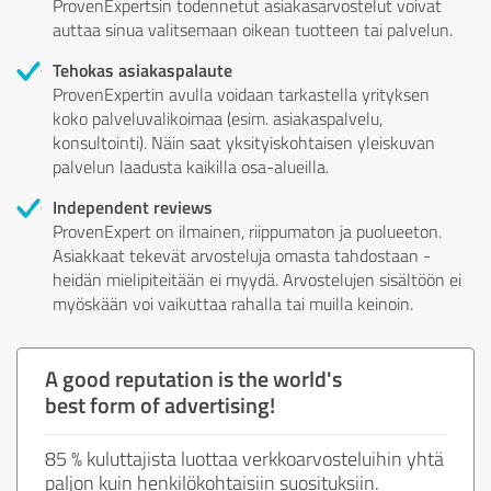
ProvenExpertsin todennetut asiakasarvostelut voivat
auttaa sinua valitsemaan oikean tuotteen tai palvelun.
Tehokas asiakaspalaute
ProvenExpertin avulla voidaan tarkastella yrityksen
koko palveluvalikoimaa (esim. asiakaspalvelu,
konsultointi). Näin saat yksityiskohtaisen yleiskuvan
palvelun laadusta kaikilla osa-alueilla.
Independent reviews
ProvenExpert on ilmainen, riippumaton ja puolueeton.
Asiakkaat tekevät arvosteluja omasta tahdostaan -
heidän mielipiteitään ei myydä. Arvostelujen sisältöön ei
myöskään voi vaikuttaa rahalla tai muilla keinoin.
A good reputation is the world's
best form of advertising!
85 % kuluttajista luottaa verkkoarvosteluihin yhtä
paljon kuin henkilökohtaisiin suosituksiin.