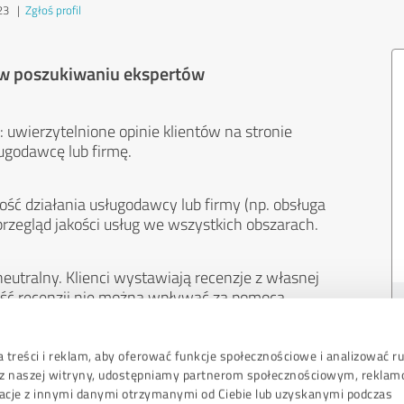
23
|
Zgłoś profil
 w poszukiwaniu ekspertów
 uwierzytelnione opinie klientów na stronie
ugodawcę lub firmę.
ość działania usługodawcy lub firmy (np. obsługa
przegląd jakości usług we wszystkich obszarach.
eutralny. Klienci wystawiają recenzje z własnej
treść recenzji nie można wpływać za pomocą
 treści i reklam, aby oferować funkcje społecznościowe i analizować r
sz z naszej witryny, udostępniamy partnerom społecznościowym, rekla
acje z innymi danymi otrzymanymi od Ciebie lub uzyskanymi podczas