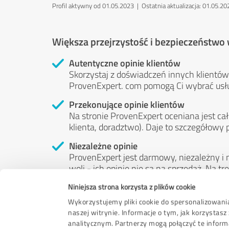
Profil aktywny od 01.05.2023 |
Ostatnia aktualizacja: 01.05.20
Większa przejrzystość i bezpieczeństwo
Autentyczne opinie klientów
Skorzystaj z doświadczeń innych klientów:
ProvenExpert. com pomogą Ci wybrać usł
Przekonujące opinie klientów
Na stronie ProvenExpert oceniana jest cał
klienta, doradztwo). Daje to szczegółowy 
Niezależne opinie
ProvenExpert jest darmowy, niezależny i n
woli - ich opinie nie są na sprzedaż. Na 
pieniędzy ani w żaden inny sposób.
Niniejsza strona korzysta z plików cookie
Wykorzystujemy pliki cookie do spersonalizowania
naszej witrynie. Informacje o tym, jak korzysta
analitycznym. Partnerzy mogą połączyć te inform