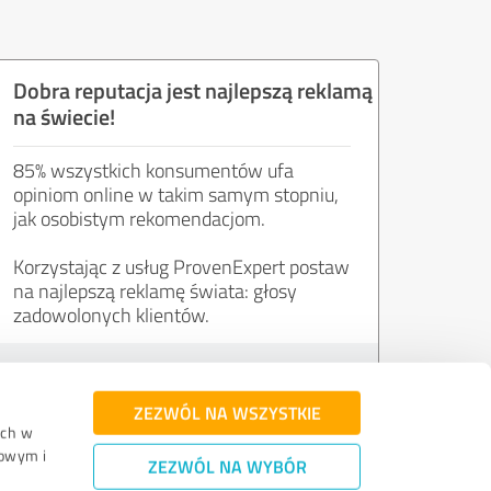
Dobra reputacja jest najlepszą reklamą
na świecie!
85% wszystkich konsumentów ufa
opiniom online w takim samym stopniu,
jak osobistym rekomendacjom.
Korzystając z usług ProvenExpert postaw
na najlepszą reklamę świata: głosy
zadowolonych klientów.
Wypróbuj za darmo
ZEZWÓL NA WSZYSTKIE
uch w
mowym i
ZEZWÓL NA WYBÓR