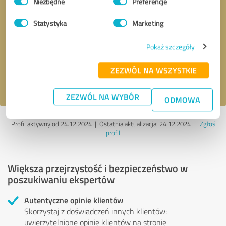
Niezbędne
Preferencje
zgody
Statystyka
Marketing
Kontakt telefoniczny
* Pola wymagane
Pokaż szczegóły
Wyślij wiadomość
ZEZWÓL NA WSZYSTKIE
Akceptuję politykę prywatności
.
ZEZWÓL NA WYBÓR
ODMOWA
Profil aktywny od 24.12.2024 |
Ostatnia aktualizacja: 24.12.2024
|
Zgłoś
profil
Większa przejrzystość i bezpieczeństwo w
poszukiwaniu ekspertów
Autentyczne opinie klientów
Skorzystaj z doświadczeń innych klientów:
uwierzytelnione opinie klientów na stronie