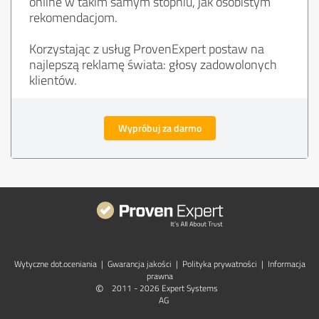
online w takim samym stopniu, jak osobistym
rekomendacjom.
Korzystając z usług ProvenExpert postaw na
najlepszą reklamę świata: głosy zadowolonych
klientów.
Wypróbuj za darmo
Wytyczne dot.­oceniania
|
Gwarancja jakości
|
Polityka prywatności
|
Informacja
prawna
©
2011 - 2026 Expert Systems
AG