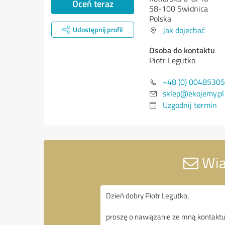
Oceń teraz
58-100 Swidnica
Polska
Udostępnij profil
Jak dojechać
Osoba do kontaktu
Piotr Legutko
+48 (0) 0048530
sklep@ekojemy.pl
Uzgodnij termin
Wia