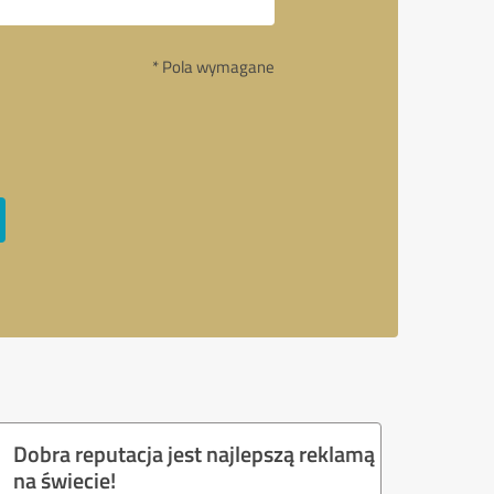
* Pola wymagane
Dobra reputacja jest najlepszą reklamą
na świecie!