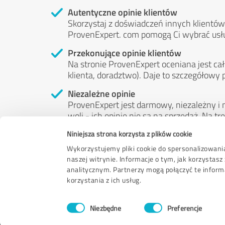
Autentyczne opinie klientów
Skorzystaj z doświadczeń innych klientów:
ProvenExpert. com pomogą Ci wybrać usł
Przekonujące opinie klientów
Na stronie ProvenExpert oceniana jest cał
klienta, doradztwo). Daje to szczegółowy 
Niezależne opinie
ProvenExpert jest darmowy, niezależny i n
woli - ich opinie nie są na sprzedaż. Na 
pieniędzy ani w żaden inny sposób.
Niniejsza strona korzysta z plików cookie
Wykorzystujemy pliki cookie do spersonalizowania
naszej witrynie. Informacje o tym, jak korzysta
analitycznym. Partnerzy mogą połączyć te inform
korzystania z ich usług.
Wybór
Niezbędne
Preferencje
zgody