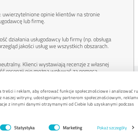
 uwierzytelnione opinie klientów na stronie
ugodawcę lub firmę.
ość działania usługodawcy lub firmy (np. obsługa
przegląd jakości usług we wszystkich obszarach.
eutralny. Klienci wystawiają recenzje z własnej
treść recenzji nie można wpływać za pomocą
 treści i reklam, aby oferować funkcje społecznościowe i analizować r
sz z naszej witryny, udostępniamy partnerom społecznościowym, rekla
acje z innymi danymi otrzymanymi od Ciebie lub uzyskanymi podczas
Wytyczne dot.­oc
Statystyka
Marketing
Pokaż szczegóły