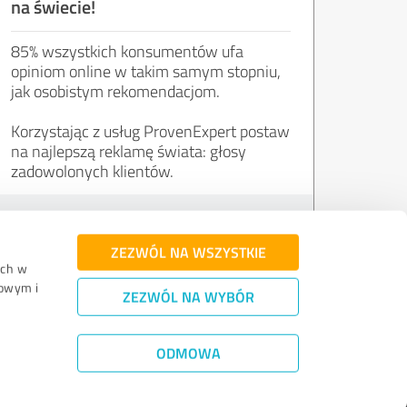
na świecie!
85% wszystkich konsumentów ufa
opiniom online w takim samym stopniu,
jak osobistym rekomendacjom.
Korzystając z usług ProvenExpert postaw
na najlepszą reklamę świata: głosy
zadowolonych klientów.
Wypróbuj za darmo
ZEZWÓL NA WSZYSTKIE
uch w
mowym i
ZEZWÓL NA WYBÓR
eniania
|
Gwarancja jakości
|
Polityka prywatności
|
Informacja prawna
ODMOWA
©
2011 - 2026 Expert Systems AG