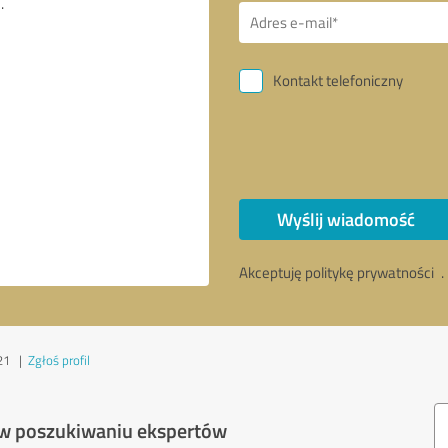
Kontakt telefoniczny
Wyślij wiadomość
Akceptuję politykę prywatności
.
21
|
Zgłoś profil
 w poszukiwaniu ekspertów