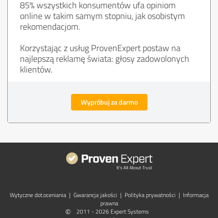
85% wszystkich konsumentów ufa opiniom
online w takim samym stopniu, jak osobistym
rekomendacjom.
Korzystając z usług ProvenExpert postaw na
najlepszą reklamę świata: głosy zadowolonych
klientów.
Wypróbuj za darmo
Wytyczne dot.­oceniania
|
Gwarancja jakości
|
Polityka prywatności
|
Informacja
prawna
©
2011 - 2026 Expert Systems