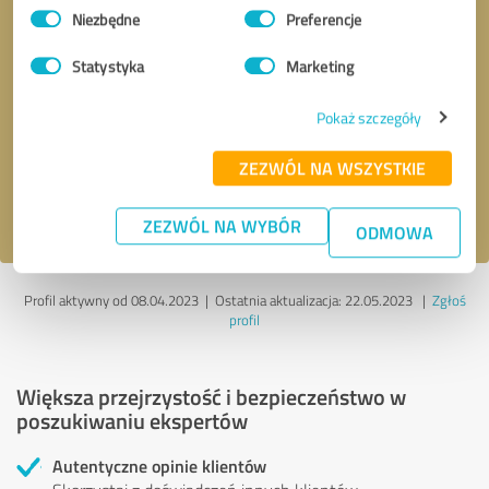
Wybór
Niezbędne
Preferencje
zgody
Statystyka
Marketing
Kontakt telefoniczny
* Pola wymagane
Pokaż szczegóły
Wyślij wiadomość
ZEZWÓL NA WSZYSTKIE
Akceptuję politykę prywatności
.
ZEZWÓL NA WYBÓR
ODMOWA
Profil aktywny od 08.04.2023 |
Ostatnia aktualizacja: 22.05.2023
|
Zgłoś
profil
Większa przejrzystość i bezpieczeństwo w
poszukiwaniu ekspertów
Autentyczne opinie klientów