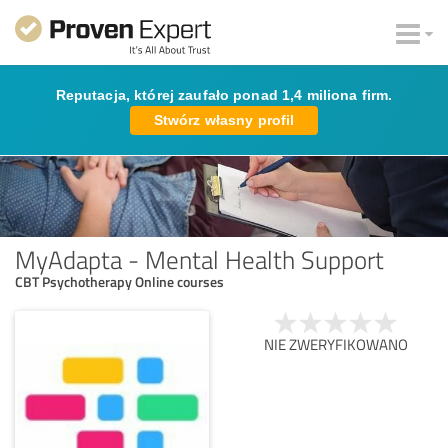
Reputacja, której zaufało ponad 1,4 miliona firm.
Stwórz własny profil
MyAdapta - Mental Health Support
CBT Psychotherapy Online courses
NIE ZWERYFIKOWANO