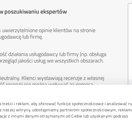
 w poszukiwaniu ekspertów
 uwierzytelnione opinie klientów na stronie
ugodawcę lub firmę.
ość działania usługodawcy lub firmy (np. obsługa
przegląd jakości usług we wszystkich obszarach.
eutralny. Klienci wystawiają recenzje z własnej
treść recenzji nie można wpływać za pomocą
 treści i reklam, aby oferować funkcje społecznościowe i analizować r
sz z naszej witryny, udostępniamy partnerom społecznościowym, rekla
acje z innymi danymi otrzymanymi od Ciebie lub uzyskanymi podczas
Wytyczne dot.­oc