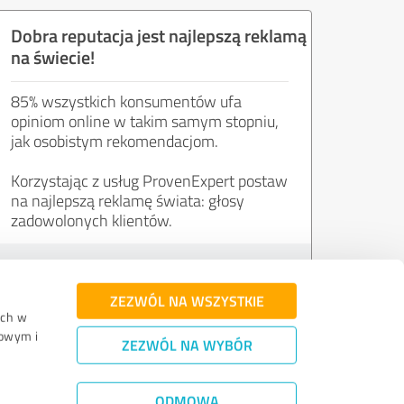
Dobra reputacja jest najlepszą reklamą
na świecie!
85% wszystkich konsumentów ufa
opiniom online w takim samym stopniu,
jak osobistym rekomendacjom.
Korzystając z usług ProvenExpert postaw
na najlepszą reklamę świata: głosy
zadowolonych klientów.
Wypróbuj za darmo
ZEZWÓL NA WSZYSTKIE
uch w
mowym i
ZEZWÓL NA WYBÓR
eniania
|
Gwarancja jakości
|
Polityka prywatności
|
Informacja prawna
ODMOWA