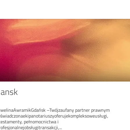
dansk
aEwelinaAwramikGdańsk –Twójzaufany partner prawnym
oświadczonaekipanotariuszyoferujekompleksoweusługi,
testamenty, pełnomocnictwa i
ofesjonalnejobsługitransakcji,
...