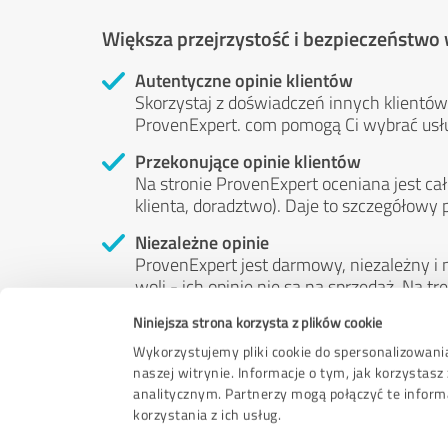
Większa przejrzystość i bezpieczeństwo
Autentyczne opinie klientów
Skorzystaj z doświadczeń innych klientów:
ProvenExpert. com pomogą Ci wybrać usł
Przekonujące opinie klientów
Na stronie ProvenExpert oceniana jest cał
klienta, doradztwo). Daje to szczegółowy 
Niezależne opinie
ProvenExpert jest darmowy, niezależny i n
woli - ich opinie nie są na sprzedaż. Na 
pieniędzy ani w żaden inny sposób.
Niniejsza strona korzysta z plików cookie
Wykorzystujemy pliki cookie do spersonalizowania
naszej witrynie. Informacje o tym, jak korzysta
analitycznym. Partnerzy mogą połączyć te inform
korzystania z ich usług.