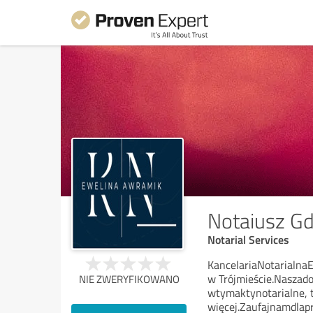
Notaiusz G
Notarial Services
KancelariaNotarialn
w Trójmieście.Naszad
NIE ZWERYFIKOWANO
wtymaktynotarialne, 
więcej.Zaufajnamdlapr