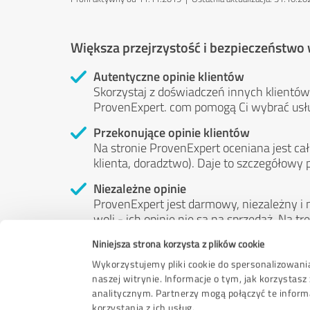
Większa przejrzystość i bezpieczeństwo
Autentyczne opinie klientów
Skorzystaj z doświadczeń innych klientów:
ProvenExpert. com pomogą Ci wybrać usł
Przekonujące opinie klientów
Na stronie ProvenExpert oceniana jest cał
klienta, doradztwo). Daje to szczegółowy 
Niezależne opinie
ProvenExpert jest darmowy, niezależny i n
woli - ich opinie nie są na sprzedaż. Na 
pieniędzy ani w żaden inny sposób.
Niniejsza strona korzysta z plików cookie
Wykorzystujemy pliki cookie do spersonalizowania
naszej witrynie. Informacje o tym, jak korzysta
analitycznym. Partnerzy mogą połączyć te inform
korzystania z ich usług.