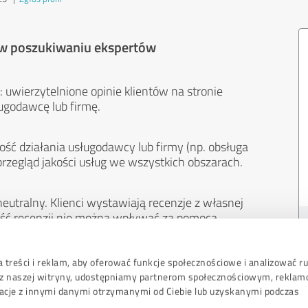
 w poszukiwaniu ekspertów
 uwierzytelnione opinie klientów na stronie
ugodawcę lub firmę.
ość działania usługodawcy lub firmy (np. obsługa
przegląd jakości usług we wszystkich obszarach.
eutralny. Klienci wystawiają recenzje z własnej
treść recenzji nie można wpływać za pomocą
 treści i reklam, aby oferować funkcje społecznościowe i analizować r
sz z naszej witryny, udostępniamy partnerom społecznościowym, rekla
acje z innymi danymi otrzymanymi od Ciebie lub uzyskanymi podczas