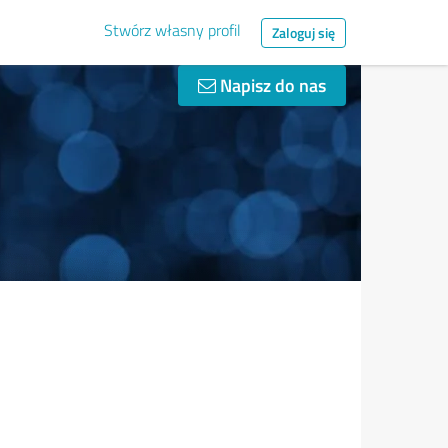
Stwórz własny profil
Zaloguj się
Napisz do nas