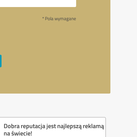
* Pola wymagane
Dobra reputacja jest najlepszą reklamą
na świecie!