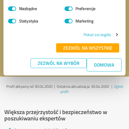
Wybór
Niezbędne
Preferencje
zgody
Statystyka
Marketing
Kontakt telefoniczny
* Pola wymagane
Pokaż szczegóły
Wyślij wiadomość
ZEZWÓL NA WSZYSTKIE
Akceptuję politykę prywatności
.
ZEZWÓL NA WYBÓR
ODMOWA
Profil aktywny od 30.04.2020 |
Ostatnia aktualizacja: 30.04.2020
|
Zgłoś
profil
Większa przejrzystość i bezpieczeństwo w
poszukiwaniu ekspertów