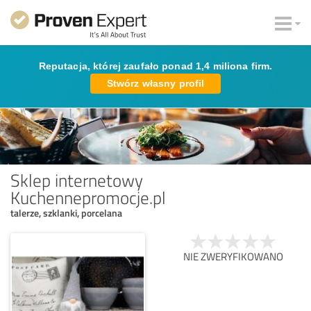
Reputacja, której zaufało ponad 1,4 miliona firm.
Stwórz własny profil
Sklep internetowy
Kuchennepromocje.pl
talerze, szklanki, porcelana
NIE ZWERYFIKOWANO