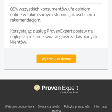
85% wszystkich konsumentów ufa opiniom
online w takim samym stopniu, jak osobistym
rekomendacjom.
Korzystając z usług ProvenExpert postaw na
najlepszą reklamę świata: głosy zadowolonych
klientów.
Wypróbuj za darmo
Wytyczne dot.­oceniania
|
Gwarancja jakości
|
Polityka prywatności
|
Informacja
prawna