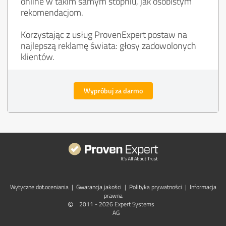
online w takim samym stopniu, jak osobistym
rekomendacjom.
Korzystając z usług ProvenExpert postaw na
najlepszą reklamę świata: głosy zadowolonych
klientów.
Wypróbuj za darmo
Wytyczne dot.­oceniania
|
Gwarancja jakości
|
Polityka prywatności
|
Informacja
prawna
©
2011 - 2026 Expert Systems
AG