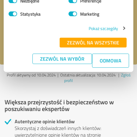
Niezbędne
Preferencje
zgody
Statystyka
Marketing
Kontakt telefoniczny
* Pola wymagane
Pokaż szczegóły
Wyślij wiadomość
ZEZWÓL NA WSZYSTKIE
Akceptuję politykę prywatności
.
ZEZWÓL NA WYBÓR
ODMOWA
Profil aktywny od 10.04.2024 |
Ostatnia aktualizacja: 10.04.2024
|
Zgłoś
profil
Większa przejrzystość i bezpieczeństwo w
poszukiwaniu ekspertów
Autentyczne opinie klientów
Skorzystaj z doświadczeń innych klientów:
uwierzytelnione opinie klientów na stronie