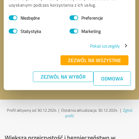
uzyskanymi podczas korzystania z ich usług.
Wybór
Niezbędne
Preferencje
zgody
Statystyka
Marketing
Pokaż szczegóły
Kontakt telefoniczny
* Pola wymagane
ZEZWÓL NA WSZYSTKIE
Wyślij wiadomość
ZEZWÓL NA WYBÓR
ODMOWA
Akceptuję politykę prywatności
.
Profil aktywny od 30.12.2024 |
Ostatnia aktualizacja: 30.12.2024
|
Zgłoś
profil
Większa przejrzystość i bezpieczeństwo w