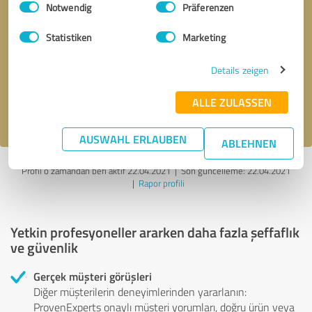
Notwendig
Präferenzen
Geri arama talebi
* zorunlu alanlar
Statistiken
Marketing
Details zeigen
Mesaj gönder
ALLE ZULASSEN
gizlilik politikasını
kabul ediyorum.
AUSWAHL ERLAUBEN
ABLEHNEN
Profil o zamandan beri aktif 22.04.2021 |
Son güncelleme: 22.04.2021
|
Rapor profili
Yetkin profesyoneller ararken daha fazla şeffaflık
ve güvenlik
Gerçek müşteri görüşleri
Diğer müşterilerin deneyimlerinden yararlanın:
ProvenExperts onaylı müşteri yorumları, doğru ürün veya