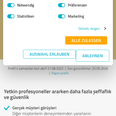
Einwilligungsauswahl
Impressum
|
Datenschutzbestimmungen
Notwendig
Präferenzen
Statistiken
Marketing
Geri arama talebi
* zorunlu alanlar
Details zeigen
Mesaj gönder
ALLE ZULASSEN
gizlilik politikasını
kabul ediyorum.
AUSWAHL ERLAUBEN
ABLEHNEN
Profil o zamandan beri aktif 21.08.2022 |
Son güncelleme: 25.05.2026
|
Rapor profili
Yetkin profesyoneller ararken daha fazla şeffaflık
ve güvenlik
Gerçek müşteri görüşleri
Diğer müşterilerin deneyimlerinden yararlanın: