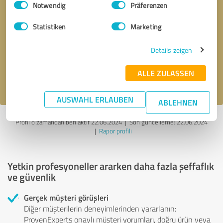
Notwendig
Präferenzen
Geri arama talebi
* zorunlu alanlar
Statistiken
Marketing
Details zeigen
Mesaj gönder
ALLE ZULASSEN
gizlilik politikasını
kabul ediyorum.
AUSWAHL ERLAUBEN
ABLEHNEN
Profil o zamandan beri aktif 22.06.2024 |
Son güncelleme: 22.06.2024
|
Rapor profili
Yetkin profesyoneller ararken daha fazla şeffaflık
ve güvenlik
Gerçek müşteri görüşleri
Diğer müşterilerin deneyimlerinden yararlanın:
ProvenExperts onaylı müşteri yorumları, doğru ürün veya