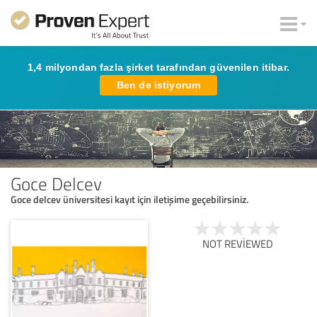
1,4 milyondan fazla şirket tarafından güvenilen itibar.
Ben de istiyorum
Goce Delcev
Goce delcev üniversitesi kayıt için iletişime geçebilirsiniz.
NOT REVIEWED