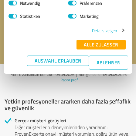
Notwendig
Präferenzen
Geri arama talebi
* zorunlu alanlar
Statistiken
Marketing
Details zeigen
Mesaj gönder
ALLE ZULASSEN
gizlilik politikasını
kabul ediyorum.
AUSWAHL ERLAUBEN
ABLEHNEN
Profil o zamandan beri aktif 05.05.2026 |
Son güncelleme: 05.05.2026
|
Rapor profili
Yetkin profesyoneller ararken daha fazla şeffaflık
ve güvenlik
Gerçek müşteri görüşleri
Diğer müşterilerin deneyimlerinden yararlanın:
ProvenExperts onaylı müşteri yorumları, doğru ürün veya