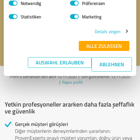
Notwendig
Präferenzen
Geri arama talebi
* zorunlu alanlar
Statistiken
Marketing
Details zeigen
Mesaj gönder
ALLE ZULASSEN
gizlilik politikasını
kabul ediyorum.
AUSWAHL ERLAUBEN
ABLEHNEN
Profil o zamandan beri aktif 12.11.2020 |
Son güncelleme: 12.11.2020
|
Rapor profili
Yetkin profesyoneller ararken daha fazla şeffaflık
ve güvenlik
Gerçek müşteri görüşleri
Diğer müşterilerin deneyimlerinden yararlanın:
ProvenExperts onaylı müşteri yorumları, doğru ürün veya