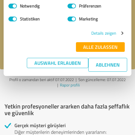
Einwilligungsauswahl
Impressum
|
Datenschutzbestimmungen
Notwendig
Präferenzen
Statistiken
Marketing
Geri arama talebi
* zorunlu alanlar
Details zeigen
Mesaj gönder
ALLE ZULASSEN
gizlilik politikasını
kabul ediyorum.
AUSWAHL ERLAUBEN
ABLEHNEN
Profil o zamandan beri aktif 07.07.2022 |
Son güncelleme: 07.07.2022
|
Rapor profili
Yetkin profesyoneller ararken daha fazla şeffaflık
ve güvenlik
Gerçek müşteri görüşleri
Diğer müşterilerin deneyimlerinden yararlanın: