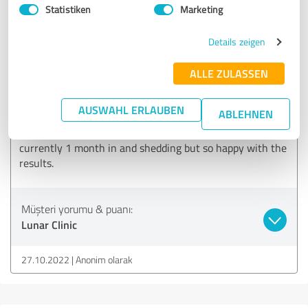
Statistiken
Marketing
I honestly couldn't recommend Lunar Clinic enough. If
you're considering getting a hair transplant, just
Details zeigen
bite the bullet and go get it done! I'm so glad I went and the
experience was amazing. The staff are
ALLE ZULASSEN
incredibly friendly and got out their way to ensure you're
okay and happy at all times.
AUSWAHL ERLAUBEN
ABLEHNEN
I was skeptical before going after comparing many clinics
but I'm so happy with the choice I made. I'm
currently 1 month in and shedding but so happy with the
results.
Müşteri yorumu & puanı:
Lunar Clinic
27.10.2022
Anonim olarak