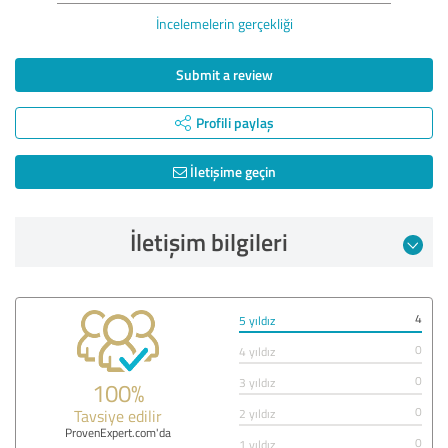
İncelemelerin gerçekliği
Submit a review
Profili paylaş
İletişime geçin
İletişim bilgileri
4
5 yıldız
0
4 yıldız
0
3 yıldız
100%
0
Tavsiye edilir
2 yıldız
ProvenExpert.com'da
0
1 yıldız