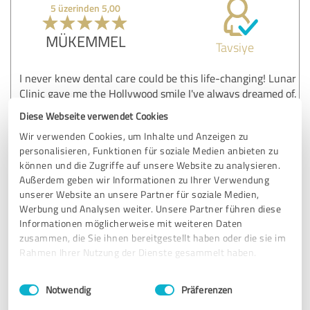
5 üzerinden 5,00
MÜKEMMEL
Tavsiye
I never knew dental care could be this life-changing! Lunar
Clinic gave me the Hollywood smile I've always dreamed of.
The staff was incredibly supportive, and the results are
Diese Webseite verwendet Cookies
beyond amazing. I can't stop smiling!
Wir verwenden Cookies, um Inhalte und Anzeigen zu
personalisieren, Funktionen für soziale Medien anbieten zu
können und die Zugriffe auf unsere Website zu analysieren.
Müşteri yorumu & puanı:
Außerdem geben wir Informationen zu Ihrer Verwendung
Lunar Clinic
unserer Website an unsere Partner für soziale Medien,
Werbung und Analysen weiter. Unsere Partner führen diese
07.03.2024
Anonim olarak
Informationen möglicherweise mit weiteren Daten
zusammen, die Sie ihnen bereitgestellt haben oder die sie im
Rahmen Ihrer Nutzung der Dienste gesammelt haben.
5 üzerinden 5,00
Einwilligungsauswahl
Impressum
|
Datenschutzbestimmungen
Notwendig
Präferenzen
MÜKEMMEL
Tavsiye