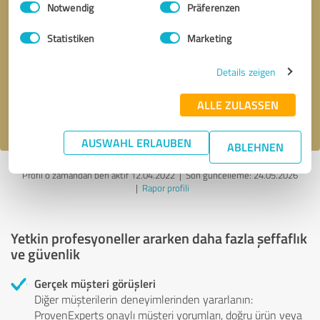
Notwendig
Präferenzen
Geri arama talebi
* zorunlu alanlar
Statistiken
Marketing
Details zeigen
Mesaj gönder
ALLE ZULASSEN
gizlilik politikasını
kabul ediyorum.
AUSWAHL ERLAUBEN
ABLEHNEN
Profil o zamandan beri aktif 12.04.2022 |
Son güncelleme: 24.05.2026
|
Rapor profili
Yetkin profesyoneller ararken daha fazla şeffaflık
ve güvenlik
Gerçek müşteri görüşleri
Diğer müşterilerin deneyimlerinden yararlanın:
ProvenExperts onaylı müşteri yorumları, doğru ürün veya