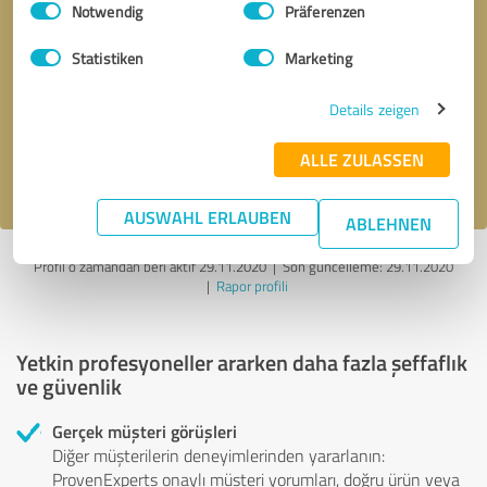
Notwendig
Präferenzen
Geri arama talebi
* zorunlu alanlar
Statistiken
Marketing
Details zeigen
Mesaj gönder
ALLE ZULASSEN
gizlilik politikasını
kabul ediyorum.
AUSWAHL ERLAUBEN
ABLEHNEN
Profil o zamandan beri aktif 29.11.2020 |
Son güncelleme: 29.11.2020
|
Rapor profili
Yetkin profesyoneller ararken daha fazla şeffaflık
ve güvenlik
Gerçek müşteri görüşleri
Diğer müşterilerin deneyimlerinden yararlanın:
ProvenExperts onaylı müşteri yorumları, doğru ürün veya