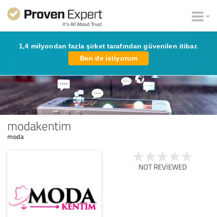
1,4 milyondan fazla şirket tarafından güvenilen itibar.
Ben de istiyorum
modakentim
moda
NOT REVIEWED