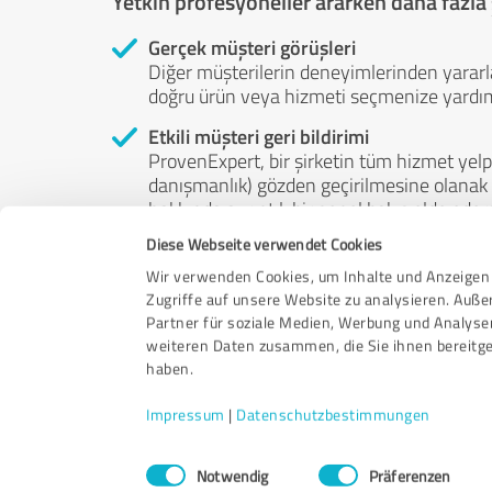
Yetkin profesyoneller ararken daha fazla 
Gerçek müşteri görüşleri
Diğer müşterilerin deneyimlerinden yararl
doğru ürün veya hizmeti seçmenize yardımc
Etkili müşteri geri bildirimi
ProvenExpert, bir şirketin tüm hizmet yelp
danışmanlık) gözden geçirilmesine olanak t
hakkında ayrıntılı bir genel bakış elde eders
Diese Webseite verwendet Cookies
Bağımsız incelemeler
ProvenExpert ücretsiz, bağımsız ve tarafsı
Wir verwenden Cookies, um Inhalte und Anzeigen 
rızalarıyla yaparlar - görüşleri satılık deği
Zugriffe auf unsere Website zu analysieren. Auß
herhangi bir yolla etkilenemez.
Partner für soziale Medien, Werbung und Analyse
weiteren Daten zusammen, die Sie ihnen bereitge
haben.
Impressum
|
Datenschutzbestimmungen
Einwilligungsauswahl
Notwendig
Präferenzen