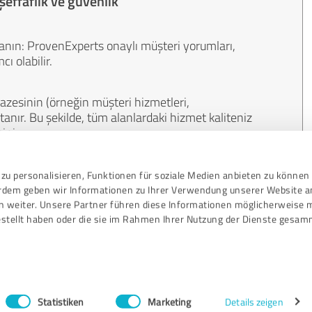
şeffaflık ve güvenlik
anın: ProvenExperts onaylı müşteri yorumları,
ı olabilir.
azesinin (örneğin müşteri hizmetleri,
anır. Bu şekilde, tüm alanlardaki hizmet kaliteniz
iniz.
zdır. Müşteriler değerlendirmelerini kendi
zu personalisieren, Funktionen für soziale Medien anbieten zu können 
ldir. Ve incelemelerin içeriği para veya başka
erdem geben wir Informationen zu Ihrer Verwendung unserer Website a
n weiter. Unsere Partner führen diese Informationen möglicherweise 
stellt haben oder die sie im Rahmen Ihrer Nutzung der Dienste gesam
Değe
Statistiken
Marketing
Details zeigen