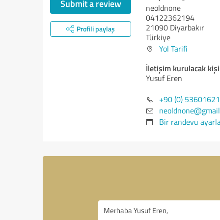
Submit a review
neoldnone
04122362194
21090 Diyarbakır
Profili paylaş
Türkiye
Yol Tarifi
İletişim kurulacak kişi
Yusuf Eren
+90 (0) 5360162
neoldnone@gmail
Bir randevu ayarl