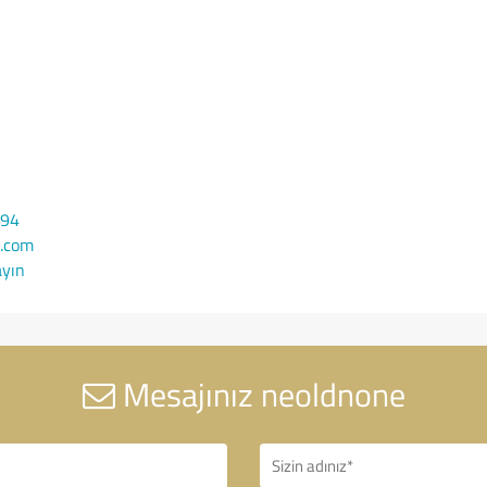
194
.com
ayın
Mesajınız neoldnone