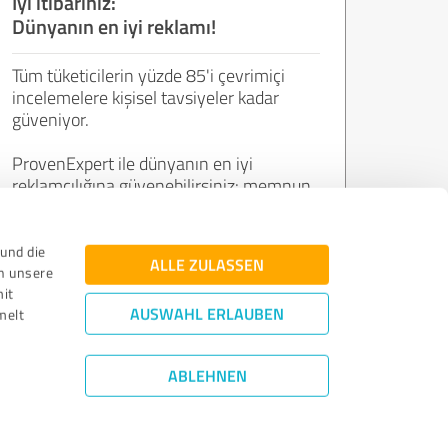
İyi itibarınız:
Dünyanın en iyi reklamı!
Tüm tüketicilerin yüzde 85'i çevrimiçi
incelemelere kişisel tavsiyeler kadar
güveniyor.
ProvenExpert ile dünyanın en iyi
reklamcılığına güvenebilirsiniz: memnun
müşterilerinizin sesleri.
und die
ALLE ZULASSEN
n unsere
Şimdi ücretsiz katılın!
mit
AUSWAHL ERLAUBEN
melt
ABLEHNEN
rlendirme Kuralları
|
Kalite Güvencesi
|
Gizlilik Politikası
|
Yasal Uyarı
©
2011 - 2026 Expert Systems AG