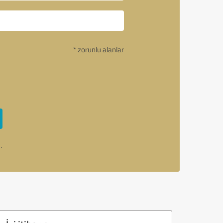
* zorunlu alanlar
.