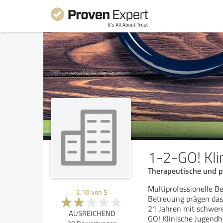
1-2-GO! Kli
Therapeutische und p
Multiprofessionelle B
2,10
von
5
Betreuung prägen das 
21 Jahren mit schwer
AUSREICHEND
GO! Klinische Jugendhi