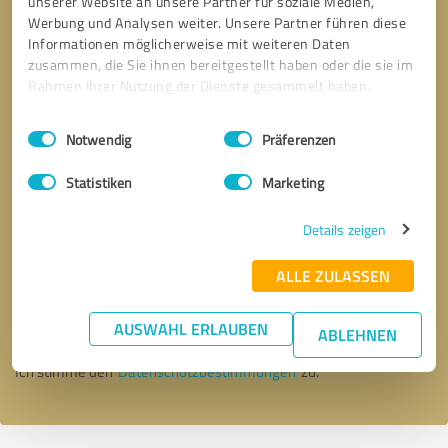
unserer Website an unsere Partner für soziale Medien,
Werbung und Analysen weiter. Unsere Partner führen diese
Informationen möglicherweise mit weiteren Daten
zusammen, die Sie ihnen bereitgestellt haben oder die sie im
Rahmen Ihrer Nutzung der Dienste gesammelt haben.
Einwilligungsauswahl
Impressum
|
Datenschutzbestimmungen
Notwendig
Präferenzen
Statistiken
Marketing
Details zeigen
Bitte um Rückruf
* Erforderliche Angaben
ALLE ZULASSEN
Nachricht senden
AUSWAHL ERLAUBEN
ABLEHNEN
Ich stimme den
Datenschutzbestimmungen
zu.