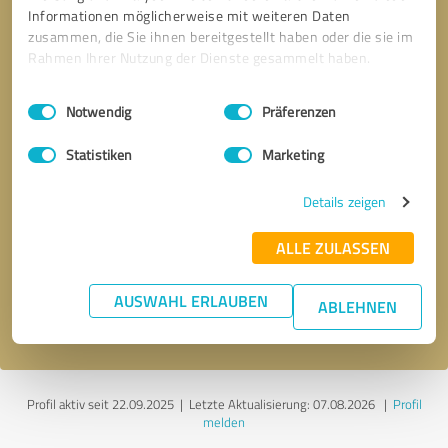
Informationen möglicherweise mit weiteren Daten
zusammen, die Sie ihnen bereitgestellt haben oder die sie im
Rahmen Ihrer Nutzung der Dienste gesammelt haben.
Einwilligungsauswahl
Impressum
|
Datenschutzbestimmungen
Notwendig
Präferenzen
Statistiken
Marketing
Details zeigen
Bitte um Rückruf
* Erforderliche Angaben
ALLE ZULASSEN
Nachricht senden
AUSWAHL ERLAUBEN
ABLEHNEN
Ich stimme den
Datenschutzbestimmungen
zu.
Profil aktiv seit 22.09.2025 |
Letzte Aktualisierung: 07.08.2026
|
Profil
melden