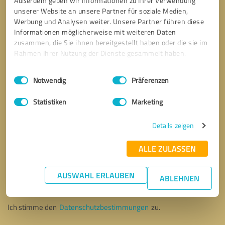
Außerdem geben wir Informationen zu Ihrer Verwendung
unserer Website an unsere Partner für soziale Medien,
Werbung und Analysen weiter. Unsere Partner führen diese
Informationen möglicherweise mit weiteren Daten
zusammen, die Sie ihnen bereitgestellt haben oder die sie im
Rahmen Ihrer Nutzung der Dienste gesammelt haben.
Einwilligungsauswahl
Impressum
|
Datenschutzbestimmungen
Notwendig
Präferenzen
Statistiken
Marketing
Details zeigen
ALLE ZULASSEN
Bitte um Rückruf
* Erforderliche Angaben
AUSWAHL ERLAUBEN
ABLEHNEN
Nachricht senden
Ich stimme den
Datenschutzbestimmungen
zu.