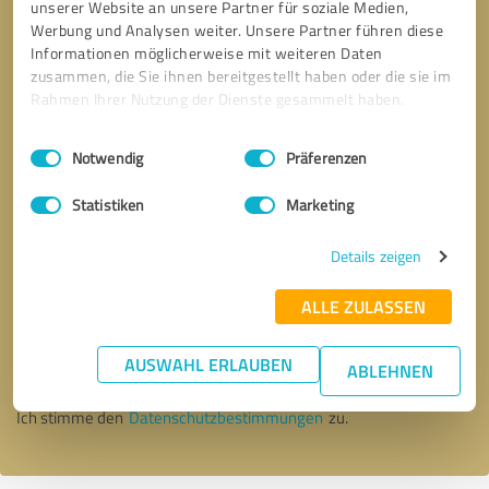
unserer Website an unsere Partner für soziale Medien,
Werbung und Analysen weiter. Unsere Partner führen diese
Informationen möglicherweise mit weiteren Daten
zusammen, die Sie ihnen bereitgestellt haben oder die sie im
Rahmen Ihrer Nutzung der Dienste gesammelt haben.
Einwilligungsauswahl
Impressum
|
Datenschutzbestimmungen
Notwendig
Präferenzen
Statistiken
Marketing
Details zeigen
Bitte um Rückruf
* Erforderliche Angaben
ALLE ZULASSEN
AUSWAHL ERLAUBEN
Nachricht senden
ABLEHNEN
Ich stimme den
Datenschutzbestimmungen
zu.