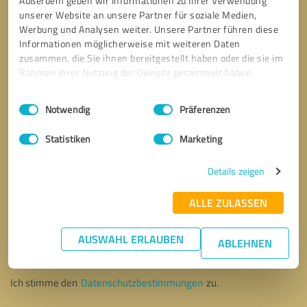
Außerdem geben wir Informationen zu Ihrer Verwendung
unserer Website an unsere Partner für soziale Medien,
Werbung und Analysen weiter. Unsere Partner führen diese
Informationen möglicherweise mit weiteren Daten
zusammen, die Sie ihnen bereitgestellt haben oder die sie im
Rahmen Ihrer Nutzung der Dienste gesammelt haben.
Einwilligungsauswahl
Impressum
|
Datenschutzbestimmungen
Notwendig
Präferenzen
Statistiken
Marketing
Details zeigen
ALLE ZULASSEN
Bitte um Rückruf
* Erforderliche Angaben
AUSWAHL ERLAUBEN
ABLEHNEN
Nachricht senden
Ich stimme den
Datenschutzbestimmungen
zu.