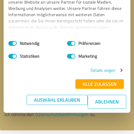
unserer Website an unsere Partner für soziale Medien,
Werbung und Analysen weiter. Unsere Partner führen diese
Informationen möglicherweise mit weiteren Daten
zusammen, die Sie ihnen bereitgestellt haben oder die sie im
Rahmen Ihrer Nutzung der Dienste gesammelt haben.
Einwilligungsauswahl
Impressum
|
Datenschutzbestimmungen
Notwendig
Präferenzen
Statistiken
Marketing
Details zeigen
Bitte um Rückruf
* Erforderliche Angaben
ALLE ZULASSEN
AUSWAHL ERLAUBEN
Nachricht senden
ABLEHNEN
Ich stimme den
Datenschutzbestimmungen
zu.