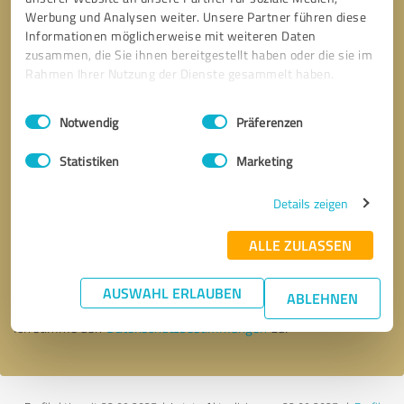
Werbung und Analysen weiter. Unsere Partner führen diese
Informationen möglicherweise mit weiteren Daten
zusammen, die Sie ihnen bereitgestellt haben oder die sie im
Rahmen Ihrer Nutzung der Dienste gesammelt haben.
Einwilligungsauswahl
Impressum
|
Datenschutzbestimmungen
Notwendig
Präferenzen
Statistiken
Marketing
Details zeigen
Bitte um Rückruf
* Erforderliche Angaben
ALLE ZULASSEN
Nachricht senden
AUSWAHL ERLAUBEN
ABLEHNEN
Ich stimme den
Datenschutzbestimmungen
zu.