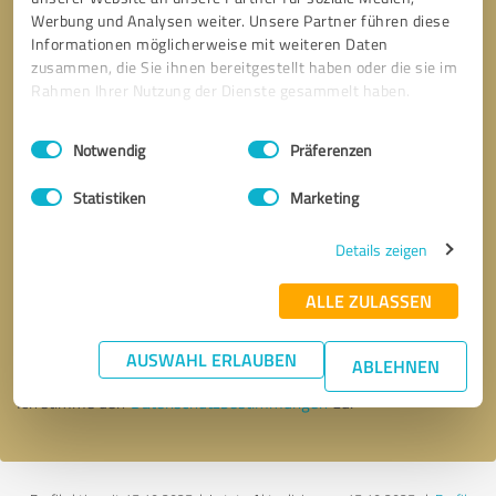
Werbung und Analysen weiter. Unsere Partner führen diese
Informationen möglicherweise mit weiteren Daten
zusammen, die Sie ihnen bereitgestellt haben oder die sie im
Rahmen Ihrer Nutzung der Dienste gesammelt haben.
Einwilligungsauswahl
Impressum
|
Datenschutzbestimmungen
Notwendig
Präferenzen
Statistiken
Marketing
Details zeigen
Bitte um Rückruf
* Erforderliche Angaben
ALLE ZULASSEN
Nachricht senden
AUSWAHL ERLAUBEN
ABLEHNEN
Ich stimme den
Datenschutzbestimmungen
zu.