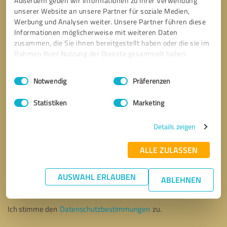
Außerdem geben wir Informationen zu Ihrer Verwendung
unserer Website an unsere Partner für soziale Medien,
Werbung und Analysen weiter. Unsere Partner führen diese
Informationen möglicherweise mit weiteren Daten
zusammen, die Sie ihnen bereitgestellt haben oder die sie im
Rahmen Ihrer Nutzung der Dienste gesammelt haben.
Einwilligungsauswahl
Impressum
|
Datenschutzbestimmungen
Notwendig
Präferenzen
Statistiken
Marketing
Details zeigen
ALLE ZULASSEN
Bitte um Rückruf
* Erforderliche Angaben
AUSWAHL ERLAUBEN
ABLEHNEN
Nachricht senden
Ich stimme den
Datenschutzbestimmungen
zu.