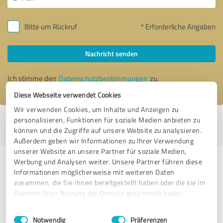
Bitte um Rückruf
* Erforderliche Angaben
Nachricht senden
Ich stimme den
Datenschutzbestimmungen
zu.
Diese Webseite verwendet Cookies
Wir verwenden Cookies, um Inhalte und Anzeigen zu
personalisieren, Funktionen für soziale Medien anbieten zu
Profil aktiv seit 10.03.2023 |
Letzte Aktualisierung: 28.04.2023
|
Profil
können und die Zugriffe auf unsere Website zu analysieren.
melden
Außerdem geben wir Informationen zu Ihrer Verwendung
unserer Website an unsere Partner für soziale Medien,
Werbung und Analysen weiter. Unsere Partner führen diese
Erfahrungen zu weiteren
Informationen möglicherweise mit weiteren Daten
Anbietern aus dem Bereich
zusammen, die Sie ihnen bereitgestellt haben oder die sie im
Weiterbildung
Rahmen Ihrer Nutzung der Dienste gesammelt haben.
Einwilligungsauswahl
Impressum
|
Datenschutzbestimmungen
Christoph Hauke
Notwendig
Präferenzen