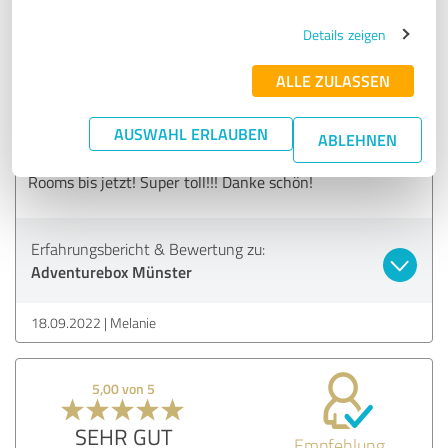
Details zeigen
5,00 von 5
ALLE ZULASSEN
SEHR GUT
Empfehlung
AUSWAHL ERLAUBEN
ABLEHNEN
Es hat mega viel Spaß gemacht! Einer der besten Escape
Rooms bis jetzt! Super toll!!! Danke schön!
Erfahrungsbericht & Bewertung zu:
Adventurebox Münster
18.09.2022
Melanie
5,00 von 5
SEHR GUT
Empfehlung