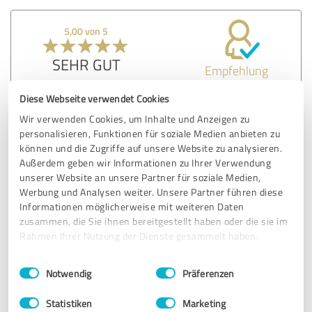
5,00 von 5
SEHR GUT
Empfehlung
Diese Webseite verwendet Cookies
Unfassbar guter Escape Room.
Für wirklich jeden neuling in Sachen Escape room und
Wir verwenden Cookies, um Inhalte und Anzeigen zu
auch für die Erfahrenen ein muss.
personalisieren, Funktionen für soziale Medien anbieten zu
Jedes einzelne Ereignis konnten wir mit einem Staunen
können und die Zugriffe auf unsere Website zu analysieren.
empfangen und waren baff von der Vielfalt in sachen
Außerdem geben wir Informationen zu Ihrer Verwendung
Rätsel und Ambiente.
unserer Website an unsere Partner für soziale Medien,
Werbung und Analysen weiter. Unsere Partner führen diese
Vielen Dank für dieses Erlebnis.
Informationen möglicherweise mit weiteren Daten
Liebe Grüße Dennis A.
zusammen, die Sie ihnen bereitgestellt haben oder die sie im
Rahmen Ihrer Nutzung der Dienste gesammelt haben.
Erfahrungsbericht & Bewertung zu:
Einwilligungsauswahl
Impressum
|
Datenschutzbestimmungen
Adventurebox Münster
Notwendig
Präferenzen
Statistiken
Marketing
06.10.2022
Dennis