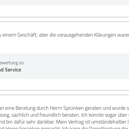
 einem Geschäft, aber die vorausgehenden Klärungen waren s
ewertung zu:
nd Service
g an eine Beratung durch Herrn Sprünken geraten und wurde s
ässig, sachlich und freundlich beraten. Ich konnte sogar übe
bin dafür sehr dankbar. Mein Vertrag ist umständehalber lei
mit Herrn Sprünken gemacht. Ich kann die Dienstleistung der