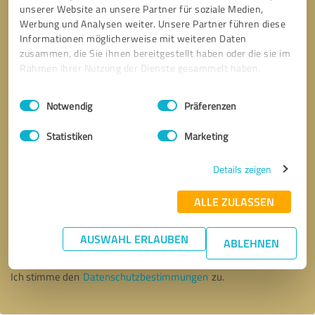
unserer Website an unsere Partner für soziale Medien,
Werbung und Analysen weiter. Unsere Partner führen diese
Informationen möglicherweise mit weiteren Daten
zusammen, die Sie ihnen bereitgestellt haben oder die sie im
Rahmen Ihrer Nutzung der Dienste gesammelt haben.
Einwilligungsauswahl
Impressum
|
Datenschutzbestimmungen
Notwendig
Präferenzen
Statistiken
Marketing
Details zeigen
ALLE ZULASSEN
Bitte um Rückruf
* Erforderliche Angaben
AUSWAHL ERLAUBEN
ABLEHNEN
Nachricht senden
Ich stimme den
Datenschutzbestimmungen
zu.