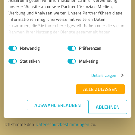
Außerdem geben wir Informationen zu Ihrer Verwendung
unserer Website an unsere Partner für soziale Medien,
Werbung und Analysen weiter. Unsere Partner führen diese
Informationen möglicherweise mit weiteren Daten
zusammen, die Sie ihnen bereitgestellt haben oder die sie im
Rahmen Ihrer Nutzung der Dienste gesammelt haben.
Einwilligungsauswahl
Impressum
|
Datenschutzbestimmungen
Notwendig
Präferenzen
Statistiken
Marketing
Details zeigen
ALLE ZULASSEN
Bitte um Rückruf
* Erforderliche Angaben
AUSWAHL ERLAUBEN
ABLEHNEN
Nachricht senden
Ich stimme den
Datenschutzbestimmungen
zu.