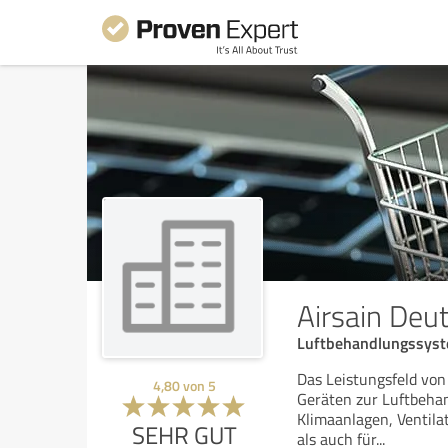
Airsain Deu
Luftbehandlungssyst
Das Leistungsfeld von
4,80
von
5
Geräten zur Luftbehan
Klimaanlagen, Ventilat
SEHR GUT
als auch für
...