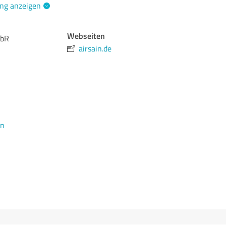
ng anzeigen
Webseiten
GbR
airsain.de
en