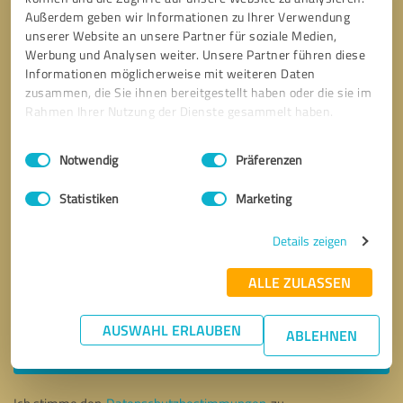
Außerdem geben wir Informationen zu Ihrer Verwendung
unserer Website an unsere Partner für soziale Medien,
Werbung und Analysen weiter. Unsere Partner führen diese
Informationen möglicherweise mit weiteren Daten
zusammen, die Sie ihnen bereitgestellt haben oder die sie im
Rahmen Ihrer Nutzung der Dienste gesammelt haben.
Einwilligungsauswahl
Impressum
|
Datenschutzbestimmungen
Notwendig
Präferenzen
Statistiken
Marketing
Details zeigen
ALLE ZULASSEN
Bitte um Rückruf
* Erforderliche Angaben
AUSWAHL ERLAUBEN
ABLEHNEN
Nachricht senden