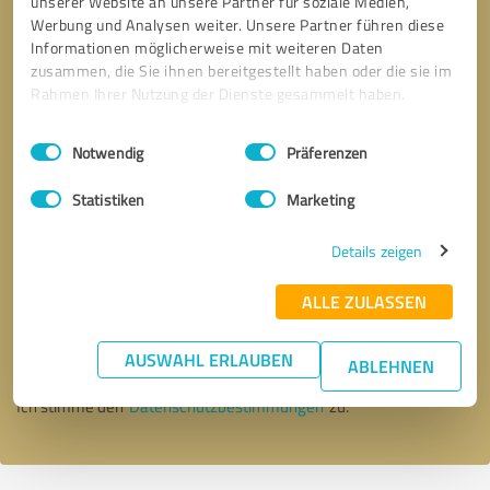
unserer Website an unsere Partner für soziale Medien,
Werbung und Analysen weiter. Unsere Partner führen diese
Informationen möglicherweise mit weiteren Daten
zusammen, die Sie ihnen bereitgestellt haben oder die sie im
Rahmen Ihrer Nutzung der Dienste gesammelt haben.
Einwilligungsauswahl
Impressum
|
Datenschutzbestimmungen
Notwendig
Präferenzen
Statistiken
Marketing
Details zeigen
Bitte um Rückruf
* Erforderliche Angaben
ALLE ZULASSEN
Nachricht senden
AUSWAHL ERLAUBEN
ABLEHNEN
Ich stimme den
Datenschutzbestimmungen
zu.